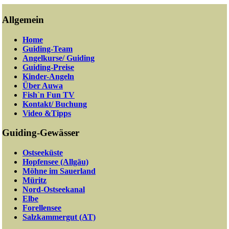
Allgemein
Home
Guiding-Team
Angelkurse/ Guiding
Guiding-Preise
Kinder-Angeln
Über Auwa
Fish`n Fun TV
Kontakt/ Buchung
Video &Tipps
Guiding-Gewässer
Ostseeküste
Hopfensee (Allgäu)
Möhne im Sauerland
Müritz
Nord-Ostseekanal
Elbe
Forellensee
Salzkammergut (AT)