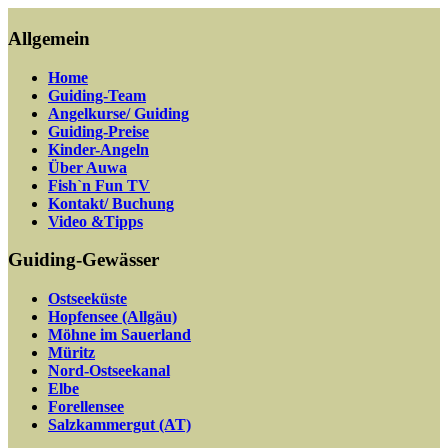
Allgemein
Home
Guiding-Team
Angelkurse/ Guiding
Guiding-Preise
Kinder-Angeln
Über Auwa
Fish`n Fun TV
Kontakt/ Buchung
Video &Tipps
Guiding-Gewässer
Ostseeküste
Hopfensee (Allgäu)
Möhne im Sauerland
Müritz
Nord-Ostseekanal
Elbe
Forellensee
Salzkammergut (AT)