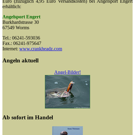
Euro (zuzüglich 4,95 Euro Versandkosten) bei Angelsport Engert
erhältlich:
Angelsport Engert
Burkhardstrasse 30
67549 Worms
Tel.: 06241-593036
Fax.: 06241-975647
Internet:
www.crankheadz.com
Angeln aktuell
Angel-Bilder!
Ab sofort im Handel