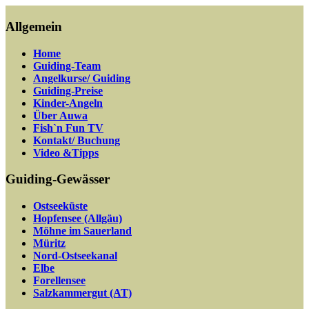
Allgemein
Home
Guiding-Team
Angelkurse/ Guiding
Guiding-Preise
Kinder-Angeln
Über Auwa
Fish`n Fun TV
Kontakt/ Buchung
Video &Tipps
Guiding-Gewässer
Ostseeküste
Hopfensee (Allgäu)
Möhne im Sauerland
Müritz
Nord-Ostseekanal
Elbe
Forellensee
Salzkammergut (AT)