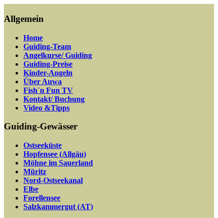
Allgemein
Home
Guiding-Team
Angelkurse/ Guiding
Guiding-Preise
Kinder-Angeln
Über Auwa
Fish`n Fun TV
Kontakt/ Buchung
Video &Tipps
Guiding-Gewässer
Ostseeküste
Hopfensee (Allgäu)
Möhne im Sauerland
Müritz
Nord-Ostseekanal
Elbe
Forellensee
Salzkammergut (AT)