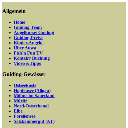
Allgemein
Home
Guiding-Team
Angelkurse/ Guiding
Guiding-Preise
Kinder-Angeln
Über Auwa
Fish`n Fun TV
Kontakt/ Buchung
Video &Tipps
Guiding-Gewässer
Ostseeküste
Hopfensee (Allgäu)
Möhne im Sauerland
Müritz
Nord-Ostseekanal
Elbe
Forellensee
Salzkammergut (AT)