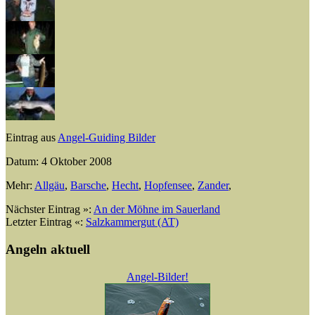
Eintrag aus
Angel-Guiding Bilder
Datum: 4 Oktober 2008
Mehr:
Allgäu
,
Barsche
,
Hecht
,
Hopfensee
,
Zander
,
Nächster Eintrag »:
An der Möhne im Sauerland
Letzter Eintrag «:
Salzkammergut (AT)
Angeln aktuell
Angel-Bilder!