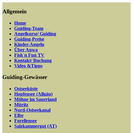
Allgemein
Home
Guiding-Team
Angelkurse/ Guiding
Guiding-Preise
Kinder-Angeln
Über Auwa
Fish`n Fun TV
Kontakt/ Buchung
Video &Tipps
Guiding-Gewässer
Ostseeküste
Hopfensee (Allgäu)
Möhne im Sauerland
Müritz
Nord-Ostseekanal
Elbe
Forellensee
Salzkammergut (AT)